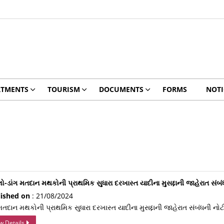
RTMENTS
TOURISM
DOCUMENTS
FORMS
NOTI
લો-ડાંગ મતદાન મથકોની પ્રાથમિક સુધારા દરખાસ્ત યાદીના મુસદ્દાની જાહેરાત સંબ
lished on
: 21/08/2024
 મતદાન મથકોની પ્રાથમિક સુધારા દરખાસ્ત યાદીના મુસદ્દાની જાહેરાત સંબંધની નો
w Details