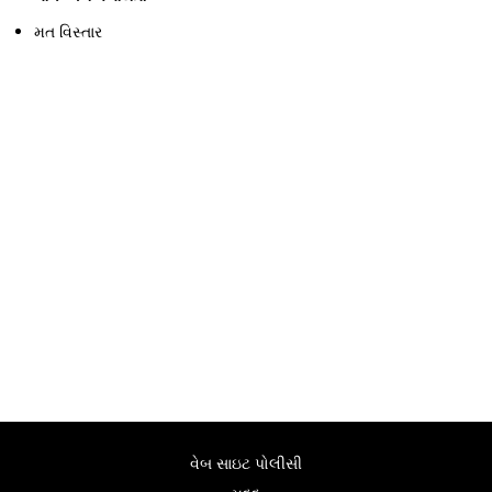
મત વિસ્તાર
વેબ સાઇટ પોલીસી