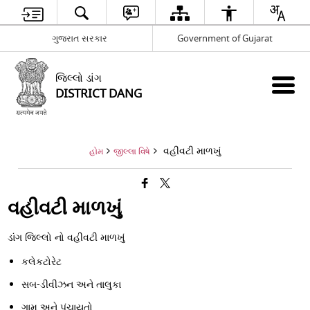
ગુજરાત સરકાર
Government of Gujarat
જિલ્લો ડાંગ
DISTRICT DANG
વહીવટી માળખું
હોમ
જીલ્લા વિષે
વહીવટી માળખું
ડાંગ જિલ્લો નો વહીવટી માળખું
કલેકટોરેટ
સબ-ડીવીઝન અને તાલુકા
ગામ અને પંચાયતો