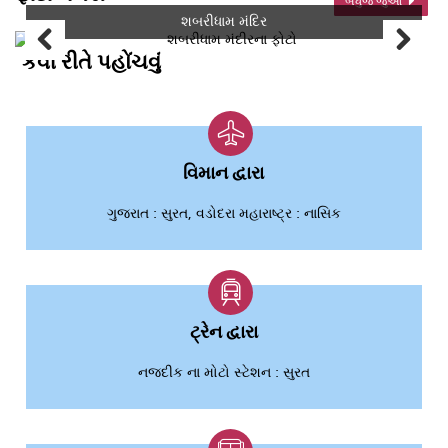
બધુજ જુઓ
શબરીધામ મંદિર
કેવી રીતે પહોંચવું
વિમાન દ્વારા
ગુજરાત : સુરત, વડોદરા મહારાષ્ટ્ર : નાસિક
ટ્રેન દ્વારા
નજદીક ના મોટો સ્ટેશન : સુરત