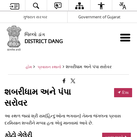
ગુજરાત સરકાર
Government of Gujarat
જિલ્લો ડાંગ
DISTRICT DANG
શબરીધામ અને પંપા સરોવર
હોમ
પ્રવાસન સ્થાનો
શબરીધામ અને પંપા
દિશા
સરોવર
આ સ્થળ જ્યાં શ્રી રામ(હિન્દુઓના ભગવાન) તેમના જંગલના પ્રવાસ
દરમિયાન શબરીને મળ્યા હતા એવું માનવામાં આવે છે.
ફોટો ગેલેરી