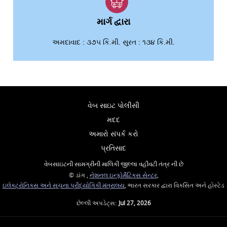
માર્ગ દ્વારા
અમદાવાદ : ૩૭૫ કિ.મી. સુરત : ૧૩૪ કિ.મી.
વેબ સાઇટ પોલીસી
મદદ
અમારો સંપર્ક કરો
પ્રતિસાદ
વેબસાઇટની સામગ્રીની માલિકી જીલ્લા વહીવટી તંત્ર ની છે
© ડાંગ ,
નેશનલ ઇન્ફોર્મેટિક્સ સેન્ટર
,
ઇલેક્ટ્રોનિક્સ અને સૂચના પ્રૌદ્યોગિકી મંત્રાલય
, ભારત સરકાર દ્વારા વિકસિત અને હોસ્ટેડ
છેલ્લી અપડેટ્સ:
Jul 27, 2026